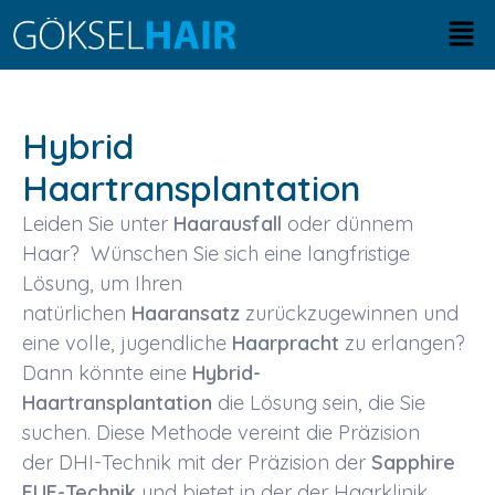
Zum
Men
Inhalt
springen
Hybrid
Haartransplantation
Leiden Sie unter
Haarausfall
oder dünnem
Haar? Wünschen Sie sich eine langfristige
Lösung, um Ihren
natürlichen
Haaransatz
zurückzugewinnen und
eine volle, jugendliche
Haarpracht
zu erlangen?
Dann könnte eine
Hybrid-
Haartransplantation
die Lösung sein, die Sie
suchen. Diese
Methode
vereint die Präzision
der
DHI-Technik
mit der Präzision der
Sapphire
FUE-Technik
und bietet in der der
Haarklinik